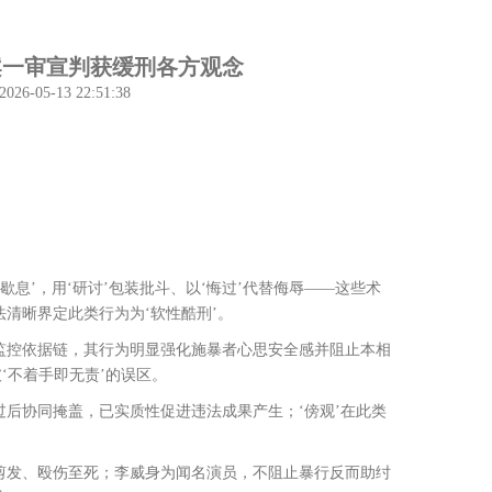
案一审宣判获缓刑各方观念
05-13 22:51:38
歇息’，用‘研讨’包装批斗、以‘悔过’代替侮辱——这些术
清晰界定此类行为为‘软性酷刑’。
控依据链，其行为明显强化施暴者心思安全感并阻止本相
‘不着手即无责’的误区。
协同掩盖，已实质性促进违法成果产生；‘傍观’在此类
。
剪发、殴伤至死；李威身为闻名演员，不阻止暴行反而助纣