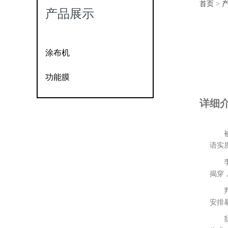
首页
>
产品展示
涂布机
功能膜
详细
被告
语实
李威
揭穿
判定
安排
我妹