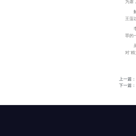
为虐
解剖
王蕰
李威
罪的
虽确
对‘
上一篇：
下一篇：