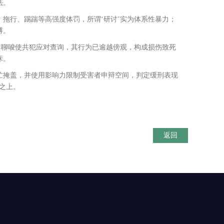
法。
拖行、踢踹等高强度体罚，所谓‘研讨’实为体系性暴力；
缚。
聊唆使共犯应对查询，其行为已逾越傍观，构成损伤致死
床。
掩盖，并使用影响力限制受害者申辩空间，判定缓刑表现
线之上。
返回