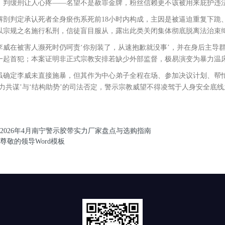
，判缓刑让人心疼——名望不是赦罪金牌，粉丝信赖更不该被用来庇护违
判定承认死者全身瘀伤系死前18小时内构成，主因是被逼迫重复下跪、
以宗规之名施行私刑，信徒盲目服从，露出此类关闭集体彻底脱离法治束
在被害人濒死时仍呵责‘你别装了，从速抱歉就没事’，并在身后主导群
一起首犯；本案证明非正式宗教安排若缺少外部监督，极易演变为暴力温
定李威未直接施暴，但其作为中心弟子全程在场、参加决议计划、帮忙
精力共谋’与‘结构助势’的司法否定，警示宗教威望不得凌驾于人身安全底
2026年4月南宁警示胶带实力厂家盘点与选购指南
尊敬的领导Word模板