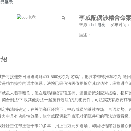
产品展示
李威配偶涉精舍命
来源：
bob电竞
发布时间：2026-
描述：...
介绍
将接连数日逼迫跪拜400–500次称为‘游戏’，把胶带绑缚推车称为‘送回
质是精力操控的话术体系，法院已采信法医依据拆穿其虚伪性，应推进立法
虽未着手殴伤，但在现场继续言语压榨、逝世后策划应对战略、损坏监
，契合刑法中‘以其他办法一起施行违法’的共犯要件，司法实践有必要打破
书清晰确定：在关闭高压环境下，中心成员的继续在场、言语助势、过后
暴力中具有功能性效果，故李威配偶获刑表现对消沉共犯的司法追责晋级
妹责任帮王蕰干事20多年，捐上百万元买道场，却因记错账就被当众