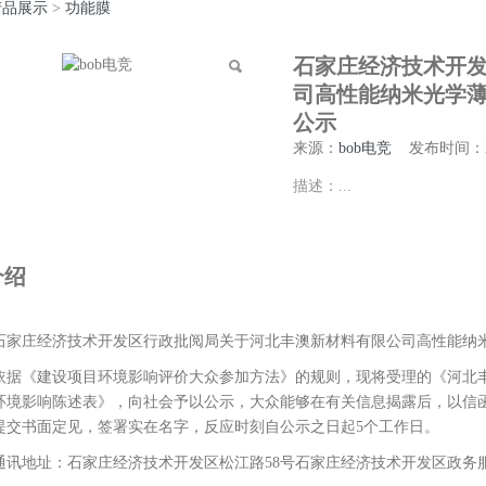
产品展示
>
功能膜
石家庄经济技术开
司高性能纳米光学
公示
来源：
bob电竞
发布时间：2026-
描述：...
介绍
庄经济技术开发区行政批阅局关于河北丰澳新材料有限公司高性能纳米
《建设项目环境影响评价大众参加方法》的规则，现将受理的《河北丰
环境影响陈述表》，向社会予以公示，大众能够在有关信息揭露后，以信
提交书面定见，签署实在名字，反应时刻自公示之日起5个工作日。
地址：石家庄经济技术开发区松江路58号石家庄经济技术开发区政务