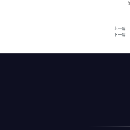
附件
上一篇：
下一篇：